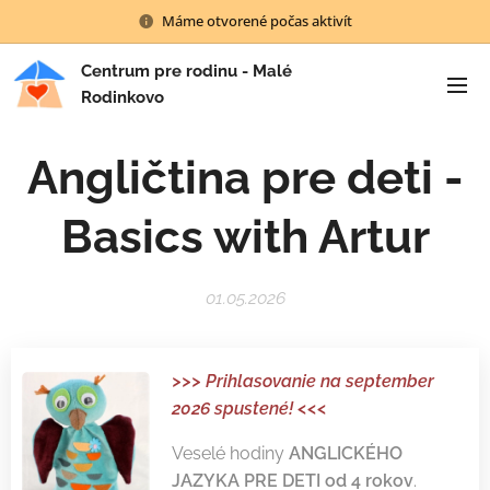
Máme otvorené počas aktivít
Centrum pre rodinu - Malé
Rodinkovo
Angličtina pre deti -
Basics with Artur
01.05.2026
>>> Prihlasovanie na september
2026 spustené! <<<
Veselé hodiny
ANGLICKÉHO
JAZYKA PRE DETI od 4 rokov
.