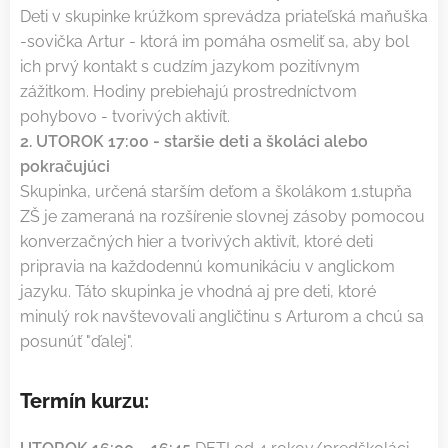
Deti v skupinke krúžkom sprevádza priateľská maňuška
-sovička Artur - ktorá im pomáha osmeliť sa, aby bol
ich prvý kontakt s cudzím jazykom pozitívnym
zážitkom. Hodiny prebiehajú prostredníctvom
pohybovo - tvorivých aktivít.
2. UTOROK 17:00 - staršie deti a školáci alebo
pokračujúci
Skupinka, určená starším deťom a školákom 1.stupňa
ZŠ je zameraná na rozšírenie slovnej zásoby pomocou
konverzačných hier a tvorivých aktivít, ktoré deti
pripravia na každodennú komunikáciu v anglickom
jazyku. Táto skupinka je vhodná aj pre deti, ktoré
minulý rok navštevovali angličtinu s Arturom a chcú sa
posunúť "ďalej".
Termín kurzu: