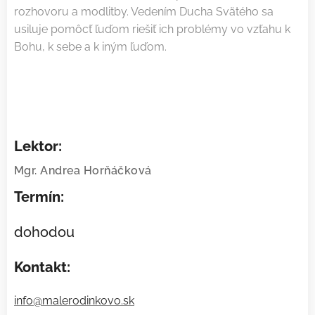
rozhovoru a modlitby. Vedením Ducha Svätého sa
usiluje pomôcť ľuďom riešiť ich problémy vo vzťahu k
Bohu, k sebe a k iným ľuďom.
Lektor:
Mgr. Andrea Horňáčková
Termín:
dohodou
Kontakt:
info@malerodinkovo.sk