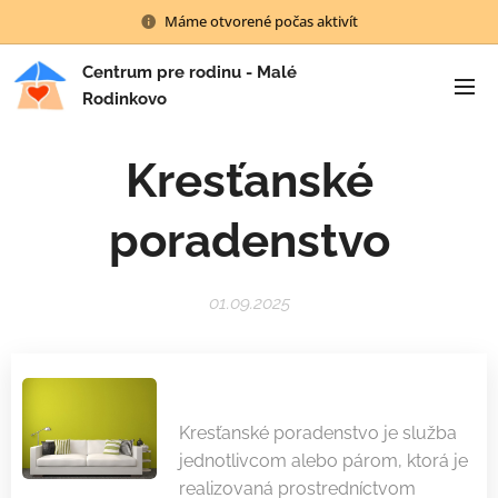
Máme otvorené počas aktivít
Centrum pre rodinu - Malé
Rodinkovo
Kresťanské
poradenstvo
01.09.2025
Kresťanské poradenstvo je služba
jednotlivcom alebo párom, ktorá je
realizovaná prostredníctvom