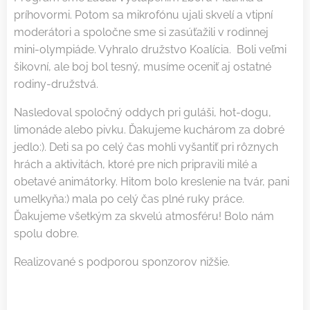
príhovormi. Potom sa mikrofónu ujali skvelí a vtipní
moderátori a spoločne sme si zasúťažili v rodinnej
mini-olympiáde. Vyhralo družstvo Koalícia. Boli veľmi
šikovní, ale boj bol tesný, musíme oceniť aj ostatné
rodiny-družstvá.
Nasledoval spoločný oddych pri guláši, hot-dogu,
limonáde alebo pivku. Ďakujeme kuchárom za dobré
jedlo:). Deti sa po celý čas mohli vyšantiť pri rôznych
hrách a aktivitách, ktoré pre nich pripravili milé a
obetavé animátorky. Hitom bolo kreslenie na tvár, pani
umelkyňa:) mala po celý čas plné ruky práce.
Ďakujeme všetkým za skvelú atmosféru! Bolo nám
spolu dobre.
Realizované s podporou sponzorov nižšie.