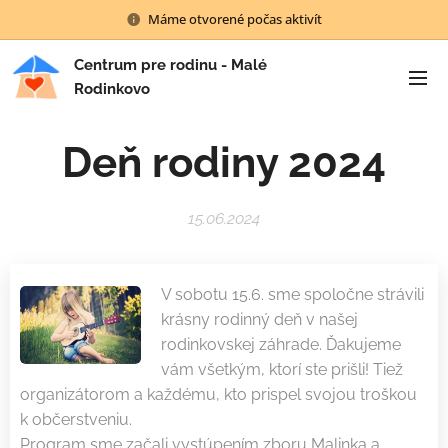
Máme otvorené počas aktivít
Centrum pre rodinu - Malé
Rodinkovo
Deň rodiny 2024
15.06.2024
V sobotu 15.6. sme spoločne strávili
krásny rodinný deň v našej
rodinkovskej záhrade. Ďakujeme
vám všetkým, ktorí ste prišli! Tiež
organizátorom a každému, kto prispel svojou troškou
k občerstveniu.
Program sme začali vystúpením zboru Malinka a