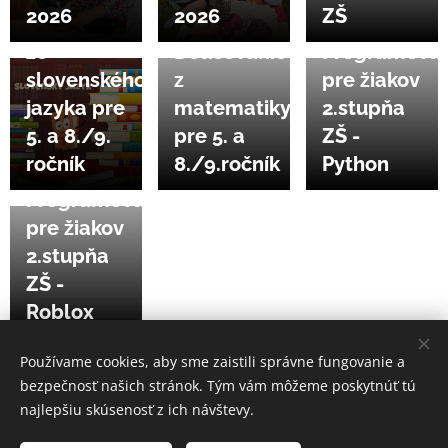
2026
2026
ZŠ
Doučovanie
13.06.2026
12.06.2026
zo
Doučovanie
Programovan
slovenského
z
pre žiakov
jazyka pre
matematiky
2.stupňa
5. a 8./9.
pre 5. a
ZŠ -
ročník
8./9.ročník
Python
12.06.2026
Programovanie
pre žiakov
2.stupňa
ZŠ -
Roblox
Používame cookies, aby sme zaistili správne fungovanie a
bezpečnosť našich stránok. Tým vám môžeme poskytnúť tú
najlepšiu skúsenosť z ich návštevy.
© 2022 Centrum pre rodiny - Malé Rodinkovo, občianske
združenie | Všetky práva vyhradené.