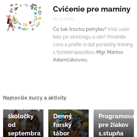
Cvičenie pre maminy
02.11.2025
Čo tak trochu pohybu?
Volá vaše
telo po strečingu a sile? Posilnite
core a príďte si dať poriadny tréning
s fyzioterapeutkou
Mgr. Máriou
Adamčákovou.
28.07.2026
HĽADÁME
lektorku
Najnovšie kurzy a aktivity
do
doobednej
14.07.2026
14.06.2026
škôločky
Denný
Programovan
od
farský
pre žiakov
septembra
tábor
1.stupňa
13.06.2026