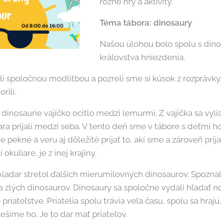
rôzne hry a aktivity.
Téma tábora: dinosaury
Našou úlohou bolo spolu s dino
kráľovstva hniezdenia.
 spoločnou modlitbou a pozreli sme si kúsok z rozprávky.
rili.
 dinosaurie vajíčko ocitlo medzi lemurmi. Z vajíčka sa vyl
ra prijali medzi seba. V tento deň sme v tábore s deťmi hov
e pekné a veru aj dôležité prijať to, akí sme a zároveň prij
í okuliare, je z inej krajiny.
ladar stretol ďalších mierumilovných dinosaurov. Spoznal
a zlých dinosaurov. Dinosaury sa spoločne vydali hľadať 
 priateľstve. Priatelia spolu trávia veľa času, spolu sa hraj
ešíme ho. Je to dar mať priateľov.