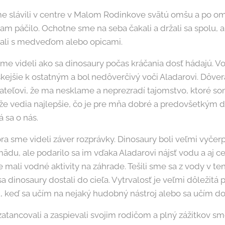
me slávili v centre v Malom Rodinkove svätú omšu a po om
m páčilo. Ochotne sme na seba čakali a držali sa spolu, a
tali s medveďom alebo opicami.
sme videli ako sa dinosaury počas kráčania dosť hádajú. V
skejšie k ostatným a bol nedôverčivý voči Aladarovi. Dôvera
iateľovi, že ma nesklame a neprezradí tajomstvo, ktoré s
že vedia najlepšie, čo je pre mňa dobré a predovšetkým d
á sa o nás.
a sme videli záver rozprávky. Dinosaury boli veľmi vyčerp
ädu, ale podarilo sa im vďaka Aladarovi nájsť vodu a aj c
mali vodné aktivity na záhrade. Tešili sme sa z vody v te
sa dinosaury dostali do cieľa. Vytrvalosť je veľmi dôležitá 
, keď sa učím na nejaký hudobný nástroj alebo sa učím do
atancovali a zaspievali svojim rodičom a plný zážitkov sme 