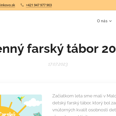
inkovo.sk
+421 947 977 903
O nás
nný farský tábor 2
17.07.2023
Začiatkom leta sme mali v Ma
detský farský tábor, ktorý bol 
vnútorných kvalít osobnosti detí