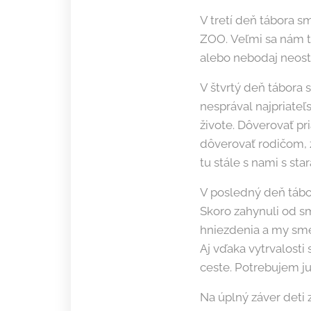
V tretí deň tábora s
ZOO. Veľmi sa nám ta
alebo nebodaj neos
V štvrtý deň tábora 
nesprával najpriateľ
živote. Dôverovať pr
dôverovať rodičom, 
tu stále s nami s star
V posledný deň tábor
Skoro zahynuli od sm
hniezdenia a my sme 
Aj vďaka vytrvalosti 
ceste. Potrebujem ju
Na úplný záver deti z