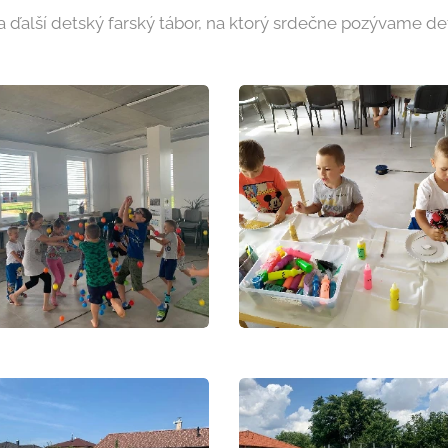
a ďalší detský farský tábor, na ktorý srdečne pozývame det