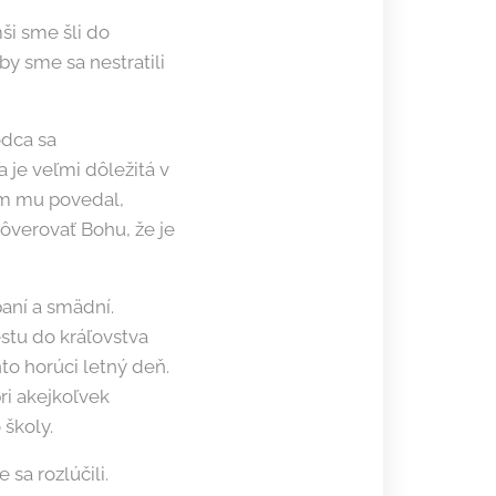
ši sme šli do
by sme sa nestratili
odca sa
 je veľmi dôležitá v
om mu povedal,
ôverovať Bohu, že je
aní a smädní.
estu do kráľovstva
nto horúci letný deň.
pri akejkoľvek
 školy.
sa rozlúčili.