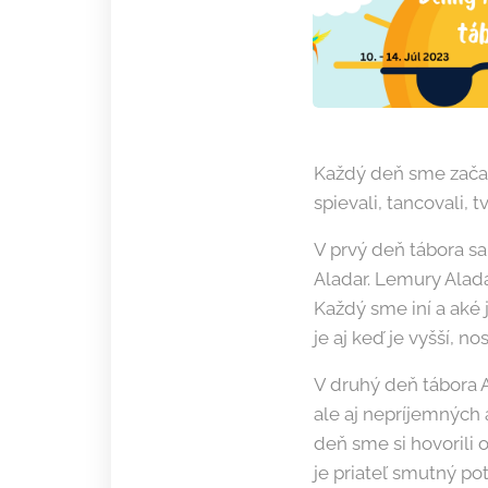
Každý deň sme začali
spievali, tancovali, tvo
V prvý deň tábora sa
Aladar. Lemury Alada
Každý sme iní a aké j
je aj keď je vyšší, nos
V druhý deň tábora A
ale aj nepríjemných 
deň sme si hovorili o
je priateľ smutný pot