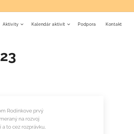
Aktivity
Kalendár aktivít
Podpora
Kontakt
023
lom Rodinkove prvý
zameraný na rozvoj
 a to cez rozprávku,