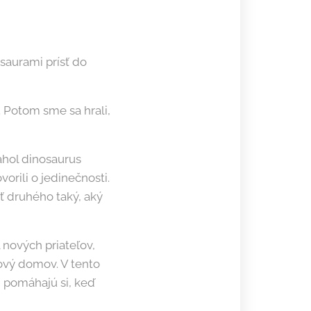
saurami prísť do
 Potom sme sa hrali,
iahol dinosaurus
orili o jedinečnosti.
ať druhého taký, aký
 nových priateľov,
nový domov. V tento
ú, pomáhajú si, keď