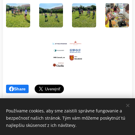
Share
Používame cookies, aby sme zaistili správne fungovanie a
bezpečnosť našich stránok. Tým vám môžeme poskytnúť tú
najlepšiu skúsenosť z ich návštevy.
© 2022 Centrum pre rodiny - Malé Rodinkovo, občianske
združenie | Všetky práva vyhradené.