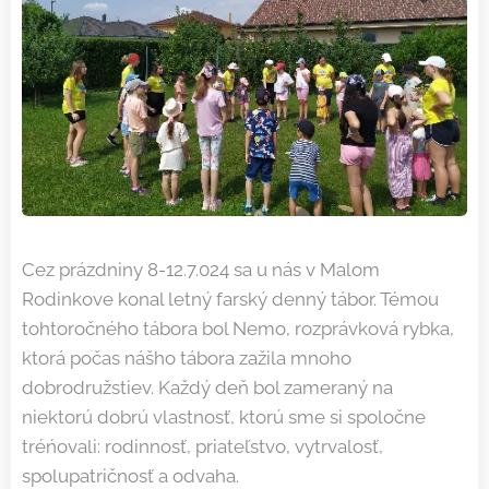
Cez prázdniny 8-12.7.024 sa u nás v Malom
Rodinkove konal letný farský denný tábor. Témou
tohtoročného tábora bol Nemo, rozprávková rybka,
ktorá počas nášho tábora zažila mnoho
dobrodružstiev. Každý deň bol zameraný na
niektorú dobrú vlastnosť, ktorú sme si spoločne
tréńovali: rodinnosť, priateľstvo, vytrvalosť,
spolupatričnosť a odvaha.