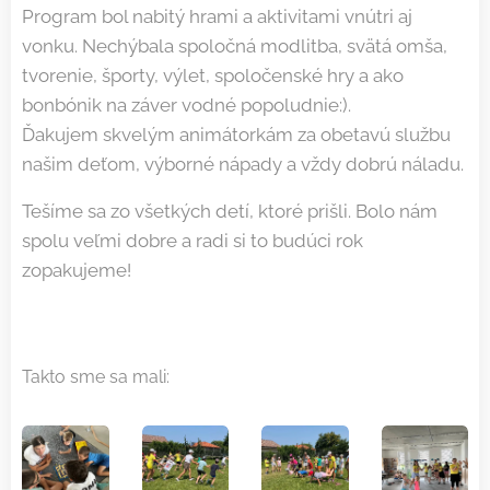
Program bol nabitý hrami a aktivitami vnútri aj
vonku. Nechýbala spoločná modlitba, svätá omša,
tvorenie, športy, výlet, spoločenské hry a ako
bonbónik na záver vodné popoludnie:).
Ďakujem skvelým animátorkám za obetavú službu
našim deťom, výborné nápady a vždy dobrú náladu.
Tešíme sa zo všetkých detí, ktoré prišli. Bolo nám
spolu veľmi dobre a radi si to budúci rok
zopakujeme!
Takto sme sa mali: