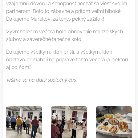
vzájomnú dôveru a schopnosť nechať sa viesť svojím
partnerom. Bolo to zábavné a pritom veľmi hlboké.
Ďakujeme Marekovi za tento pekný zážitok!
Vyvrcholením večera bolo obnovenie manželských
sľubov a záverečné tanečné kolo.
Ďakujeme všetkým, ktorí prišli, a všetkým, ktorí
obetavo pomáhali na príprave tohto večera (a niektorí
aj po ňom:).
Tešíme sa na ďalší spoločný čas.