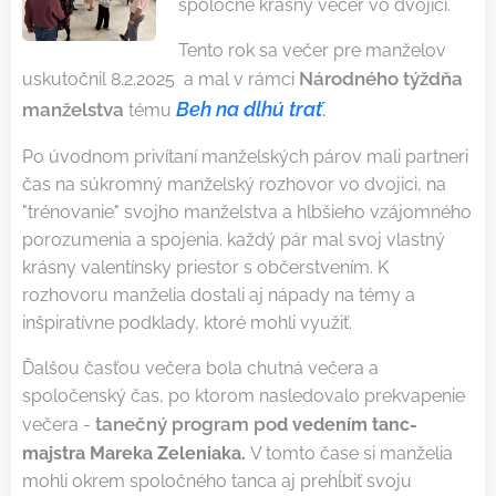
spoločne krásny večer vo dvojici.
Tento rok sa večer pre manželov
Národného týždňa
uskutočnil 8.2.2025 a mal v rámci
Beh na dlhú trať
.
manželstva
tému
Po úvodnom privítaní manželských párov mali partneri
čas na súkromný manželský rozhovor vo dvojici, na
"trénovanie" svojho manželstva a hlbšieho vzájomného
porozumenia a spojenia. každý pár mal svoj vlastný
krásny valentínsky priestor s občerstvením. K
rozhovoru manželia dostali aj nápady na témy a
inšpiratívne podklady, ktoré mohli využiť.
Ďalšou časťou večera bola chutná večera a
spoločenský čas, po ktorom nasledovalo prekvapenie
tanečný program po
večera -
d vedením tanc-
majstra Mareka Zeleniaka.
V tomto čase si manželia
mohli okrem spoločného tanca aj prehĺbiť svoju