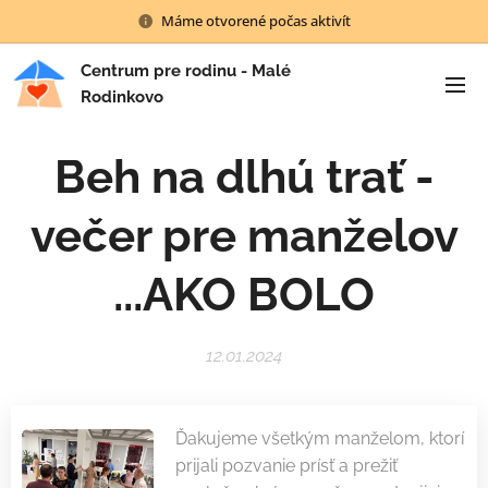
Máme otvorené počas aktivít
Centrum pre rodinu - Malé
Rodinkovo
Beh na dlhú trať -
večer pre manželov
...AKO BOLO
12.01.2024
Ďakujeme všetkým manželom, ktorí
prijali pozvanie prísť a prežiť