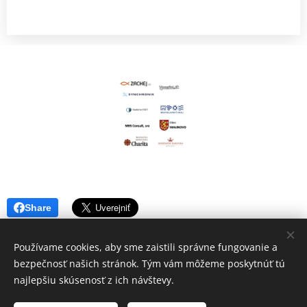
Share
Používame cookies, aby sme zaistili správne fungovanie a
bezpečnosť našich stránok. Tým vám môžeme poskytnúť tú
najlepšiu skúsenosť z ich návštevy.
© 2022 Centrum pre rodiny - Malé Rodinkovo, občianske
združenie | Všetky práva vyhradené.