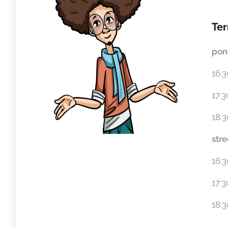
Ter
pon
16:3
17:
18:3
str
16:3
17:
18:3