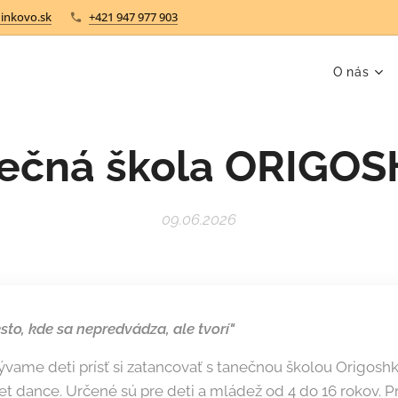
inkovo.sk
+421 947 977 903
O nás
ečná škola ORIGO
09.06.2026
sto, kde sa nepredvádza, ale tvorí"
ývame deti prísť si zatancovať s tanečnou školou Origos
et dance. Určené sú pre deti a mládež od 4 do 16 rokov. Pr