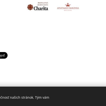
ečnosť našich stránok. Tým vám
rum pre rodiny - Malé Rodinkovo, občianske združenie | Všetky práv
Cookies