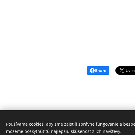
Share
Používame cookies, aby sme zaistili správne fungovanie a bezp
© 2022 Cent
môžeme poskytnúť tú najlepšiu skúsenosť z ich návštevy.