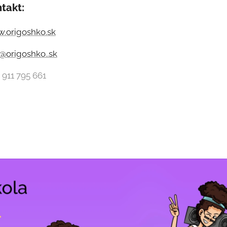
takt:
.origoshko.sk
o@origoshko..sk
 911 795 661