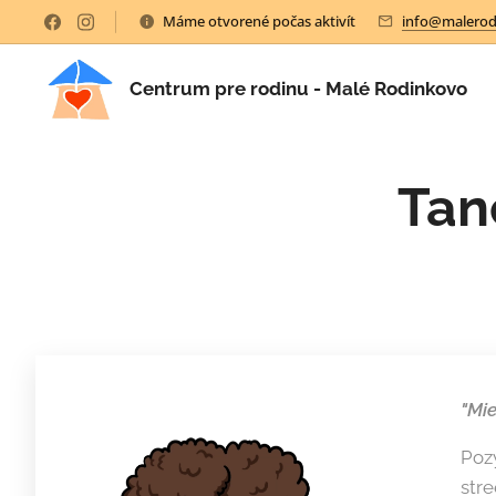
Máme otvorené počas aktivít
info@malerod
Centrum pre rodinu - Malé Rodinkovo
Tan
"Mie
Poz
stre