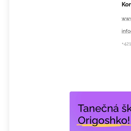
Kon
www
inf
+421