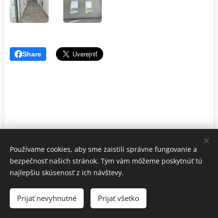
Share
Používame cookies, aby sme zaistili správne fungovanie a
bezpečnosť našich stránok. Tým vám môžeme poskytnúť tú
najlepšiu skúsenosť z ich návštevy.
© 2022 Centrum pre rodiny - Malé Rodinkovo, občianske
združenie | Všetky práva vyhradené.
Prijať nevyhnutné
Prijať všetko
Cookies